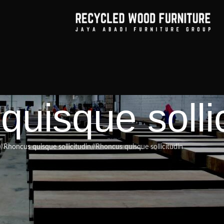
uisque sollic
/
Rhoncus quisque sollicitudin
/
Rhoncus quisque sollicitudin