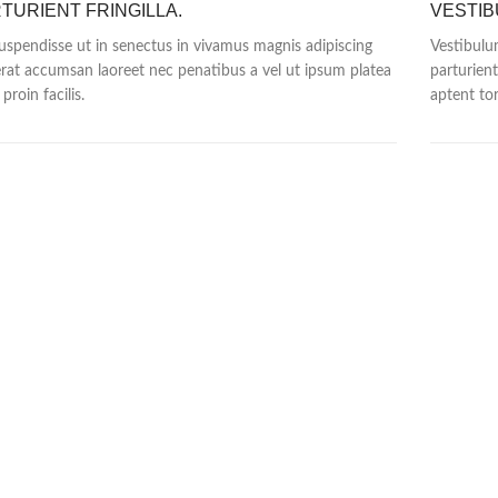
TURIENT FRINGILLA.
VESTI
suspendisse ut in senectus in vivamus magnis adipiscing
Vestibulum
erat accumsan laoreet nec penatibus a vel ut ipsum platea
parturien
proin facilis.
aptent to